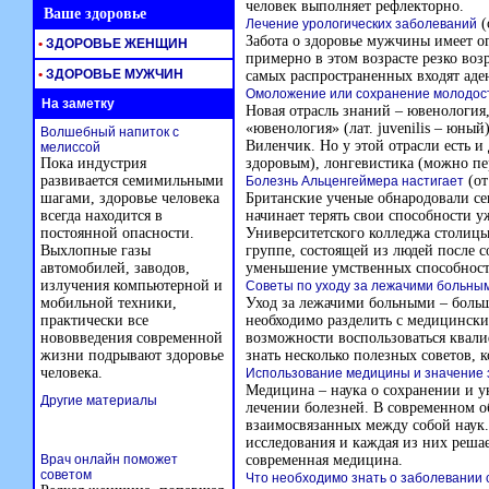
человек выполняет рефлекторно.
Ваше здоровье
(
Лечение урологических заболеваний
Забота о здоровье мужчины имеет ог
•
ЗДОРОВЬЕ ЖЕНЩИН
примерно в этом возрасте резко воз
•
ЗДОРОВЬЕ МУЖЧИН
самых распространенных входят аден
Омоложение или сохранение молодос
На заметку
Новая отрасль знаний – ювенология,
«ювенология» (лат. juvenilis – юн
Волшебный напиток с
Виленчик. Но у этой отрасли есть и 
мелиссой
Пока индустрия
здоровым), лонгевистика (можно пе
развивается семимильными
(от
Болезнь Альценгеймера настигает
шагами, здоровье человека
Британские ученые обнародовали се
всегда находится в
начинает терять свои способности у
постоянной опасности.
Университетского колледжа столицы
Выхлопные газы
группе, состоящей из людей после со
автомобилей, заводов,
уменьшение умственных способносте
излучения компьютерной и
Советы по уходу за лежачими больны
мобильной техники,
Уход за лежачими больными – больш
практически все
необходимо разделить с медицински
нововведения современной
возможности воспользоваться ква
жизни подрывают здоровье
знать несколько полезных советов, 
человека.
Использование медицины и значение 
Медицина – наука о сохранении и у
Другие материалы
лечении болезней. В современном о
взаимосвязанных между собой наук.
исследования и каждая из них реша
Врач онлайн поможет
современная медицина.
советом
Что необходимо знать о заболевании 