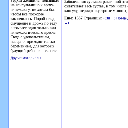
Редкая женщина, попавшая
Заболевания суставов различной эти
на консультацию к врачу-
охватывает весь сустав, в том числ
гинекологу, не хотела бы,
капсулу, периартикулярные мышцы, 
чтобы все поскорее
Еще: 1537
Страницы:
(Ctrl ←) Пред
закончилось. Порой стыд,
→)
смущение и дрожь по телу
вызывает один только вид
гинекологического кресла.
Сюда с удовольствием,
наверно, приходят только
беременные, для которых
будущий ребенок – счастье.
Другие материалы