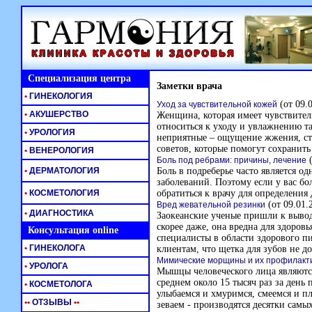
Специализация центра
Заметки врача
•
ГИНЕКОЛОГИЯ
(от 09.
Уход за чувствительной кожей
•
АКУШЕРСТВО
Женщина, которая имеет чувствитель
относиться к уходу и увлажнению т
•
УРОЛОГИЯ
неприятные – ощущение жжения, ст
советов, которые помогут сохранит
•
ВЕНЕРОЛОГИЯ
(
Боль под ребрами: причины, лечение
•
ДЕРМАТОЛОГИЯ
Боль в подреберье часто является о
заболеваний. Поэтому если у вас б
•
КОСМЕТОЛОГИЯ
обратиться к врачу для определения
(от 09.01.
Вред жевательной резинки
•
ДИАГНОСТИКА
Заокеанские ученые пришли к вывод
скорее даже, она вредна для здоровь
Консультация online
специалисты в области здорового п
•
ГИНЕКОЛОГА
клиентам, что щетка для зубов не д
Мимические морщины и их профилакт
•
УРОЛОГА
Мышцы человеческого лица являютс
среднем около 15 тысяч раз за день
•
КОСМЕТОЛОГА
улыбаемся и хмуримся, смеемся и п
•
•
ОТЗЫВЫ
•
•
зеваем - производятся десятки сам