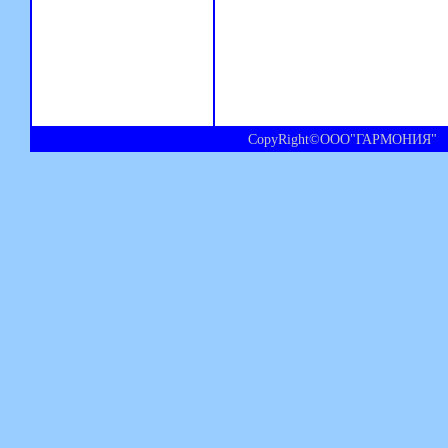
CopyRight©ООО"ГАРМОНИЯ