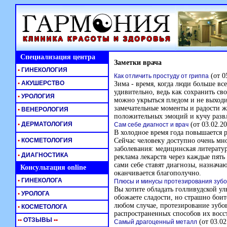
Специализация центра
Заметки врача
•
ГИНЕКОЛОГИЯ
(от 0
Как отличить простуду от гриппа
•
АКУШЕРСТВО
Зима - время, когда люди больше в
удивительно, ведь как сохранить св
•
УРОЛОГИЯ
можно укрыться пледом и не выходи
замечательные моменты и радости ж
•
ВЕНЕРОЛОГИЯ
положительных эмоций и кучу разв
•
ДЕРМАТОЛОГИЯ
(от 03.02.20
Сам себе диагност и врач
В холодное время года повышается 
•
КОСМЕТОЛОГИЯ
Сейчас человеку доступно очень мно
заболевания: медицинская литератур
•
ДИАГНОСТИКА
реклама лекарств через каждые пят
сами себе ставят диагнозы, назначаю
Консультация online
оканчивается благополучно.
•
ГИНЕКОЛОГА
Плюсы и минусы протезирования зубо
Вы хотите обладать голливудской ул
•
УРОЛОГА
обожаете сладости, но страшно боит
любом случае, протезирование зубо
•
КОСМЕТОЛОГА
распространенных способов их восс
•
•
ОТЗЫВЫ
•
•
(от 03.02
Самый драгоценный металл