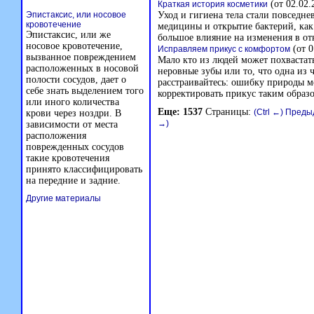
(от 02.02.
Краткая история косметики
Эпистаксис, или носовое
Уход и гигиена тела стали повседне
кровотечение
медицины и открытие бактерий, как
Эпистаксис, или же
большое влияние на изменения в от
носовое кровотечение,
(от 0
Исправляем прикус с комфортом
вызванное повреждением
Мало кто из людей может похвастат
расположенных в носовой
неровные зубы или то, что одна из 
полости сосудов, дает о
расстраивайтесь: ошибку природы 
себе знать выделением того
корректировать прикус таким образо
или иного количества
Еще: 1537
Страницы:
(Ctrl ←) Пред
крови через ноздри. В
→)
зависимости от места
расположения
поврежденных сосудов
такие кровотечения
принято классифицировать
на передние и задние.
Другие материалы