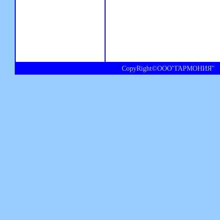
CopyRight©ООО"ГАРМОНИЯ