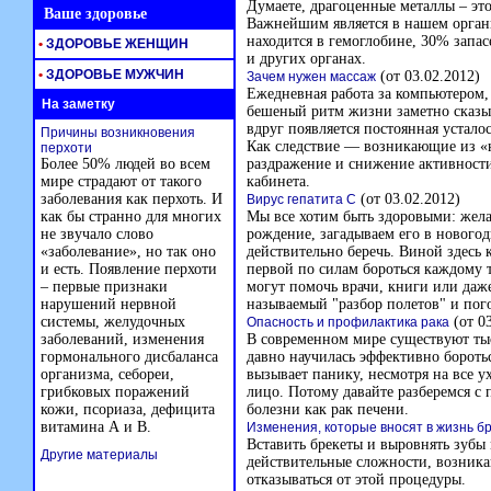
Думаете, драгоценные металлы – это
Ваше здоровье
Важнейшим является в нашем орган
находится в гемоглобине, 30% запас
•
ЗДОРОВЬЕ ЖЕНЩИН
и других органах.
•
ЗДОРОВЬЕ МУЖЧИН
(от 03.02.2012)
Зачем нужен массаж
Ежедневная работа за компьютером
На заметку
бешеный ритм жизни заметно сказыв
вдруг появляется постоянная устало
Причины возникновения
Как следствие — возникающие из «н
перхоти
Более 50% людей во всем
раздражение и снижение активност
мире страдают от такого
кабинета.
заболевания как перхоть. И
(от 03.02.2012)
Вирус гепатита С
как бы странно для многих
Мы все хотим быть здоровыми: желае
не звучало слово
рождение, загадываем его в новогод
«заболевание», но так оно
действительно беречь. Виной здесь 
и есть. Появление перхоти
первой по силам бороться каждому т
– первые признаки
могут помочь врачи, книги или даже
нарушений нервной
называемый "разбор полетов" и пог
системы, желудочных
(от 03
Опасность и профилактика рака
заболеваний, изменения
В современном мире существуют тыс
гормонального дисбаланса
давно научилась эффективно боротьс
организма, себореи,
вызывает панику, несмотря на все у
грибковых поражений
лицо. Потому давайте разберемся с
кожи, псориаза, дефицита
болезни как рак печени.
витамина А и В.
Изменения, которые вносят в жизнь б
Вставить брекеты и выровнять зубы
Другие материалы
действительные сложности, возника
отказываться от этой процедуры.