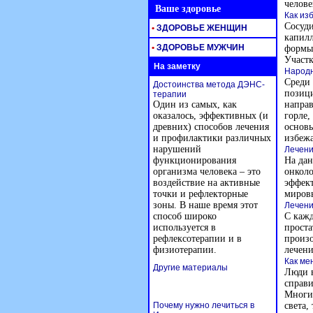
челове
Ваше здоровье
Как из
Сосуди
•
ЗДОРОВЬЕ ЖЕНЩИН
капилл
•
ЗДОРОВЬЕ МУЖЧИН
формы:
Участк
На заметку
Народн
Среди 
Достоинства метода ДЭНС-
позици
терапии
Один из самых, как
направ
оказалось, эффективных (и
горле,
древних) способов лечения
основы
и профилактики различных
избеж
нарушений
Лечени
функционирования
На дан
организма человека – это
онколо
воздействие на активные
эффект
точки и рефлекторные
миров
зоны. В наше время этот
Лечени
способ широко
С кажд
используется в
проста
рефлексотерапии и в
произо
физиотерапии.
лечени
Как ме
Другие материалы
Люди в
справи
Многие
Почему нужно лечиться в
света,