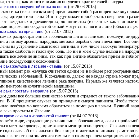
ка, от того, как много внимания он уделит красоте своей фигуры.
(от 26.08.2013)
бавиться от сосудистой сетки на ногах
стая сетка (телеангиэктазии) представляет собой расширенные внутрик
яры, артерии или вены. Этот недуг может приобретать совершенно разл
 от звездчатых и древовидных, до пятнистых (известных как «винные пя
ами поражения сосудистой сеткой могут стать ноги и лицо (области щек 
(от 22.07.2013)
ые средства при ангине
самых распространенных заболеваний ангина занимает, пожалуй, лиди
и, а потому арсенал народных методов борьбы с ней впечатляет. Все они
лены на устранение симптомов ангины, в том числе высокую температур
 а также слабость и головную боль. Но ни в коем случае нельзя на народ
вать все лечение ангины, так как при ангине обязателен прием антибиот
ание последующих осложнений.
(от 15.07.2013)
е рака желудка в Израиле - отзывы
ный момент рак желудка считается одним из наиболее распространенных
гических заболеваний. К сожалению, далеко не каждая страна может пр
ивное и качественное лечение рака желудка. Израиль же является насто
ым центром онкологической медицины.
(от 15.07.2013)
е рака простаты в Израиле
ым днем все большее количество мужчин страдают от такого заболевания
ты. В 10 процентах случаев он приводит к смерти пациента. Чтобы этого
шло необходимо вовремя обратиться за помощью к врачам. Лучший вари
е рака простаты в Израиле.
(от 04.07.2013)
ня врачи лечили в израильской клинике
о всём мире, страдающие различными заболеваниями, если с проблемой
ться местные доктора, приезжают в медицинские центры Израиля на леч
 годы слава об израильских больницах и частных клиниках гремит во вс
 так как эта страна знаменита самым высоким уровнем медицинского об