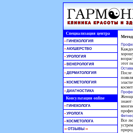
Специализация центра
Метод
•
ГИНЕКОЛОГИЯ
Профил
•
АКУШЕРСТВО
Каждом
хорошу
•
УРОЛОГИЯ
возрас
этот п
•
ВЕНЕРОЛОГИЯ
Остава
•
ДЕРМАТОЛОГИЯ
После 
появля
•
КОСМЕТОЛОГИЯ
эласти
космет
•
ДИАГНОСТИКА
Профес
Женщи
Консультация online
знают 
•
ГИНЕКОЛОГА
многие
профес
•
УРОЛОГА
Фитнес
Все лю
•
КОСМЕТОЛОГА
устрем
•
•
ОТЗЫВЫ
•
•
природ