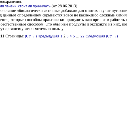
воохранения.
(от 28.06.2013)
ля печени: стоит ли принимать
очетание «биологически активные добавки» для многих звучит пугающ
д данным определением скрываются вовсе не какие-либо сложные химич
ения, которые способны практически принудить наш организм работать
оестественным способом. Это обычные продукты и экстракты из них, ко
ут организму исключительно пользу.
211
Страницы:
2
...
(Ctrl ←) Предыдущая
1
3
4
5
22
Следующая (Ctrl →)