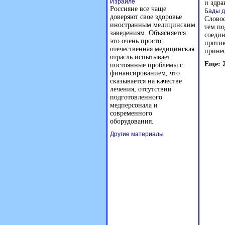
Израиле
и здра
Россияне все чаще
Бады д
доверяют свое здоровье
Словос
иностранным медицинским
тем по
заведениям. Объясняется
соедин
это очень просто:
против
отечественная медицинская
принес
отрасль испытывает
Еще: 
постоянные проблемы с
финансированием, что
сказывается на качестве
лечения, отсутствии
подготовленного
медперсонала и
современного
оборудования.
Другие материалы