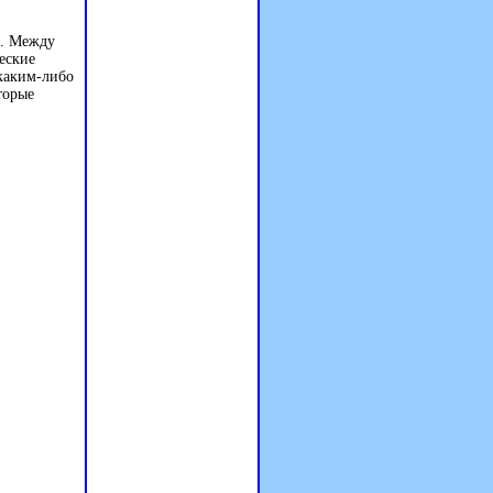
е. Между
еские
 каким-либо
торые