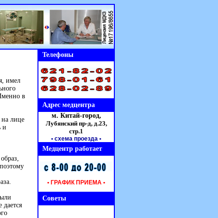
Телефоны
я, имел
ьного
 Именно в
Адрес медцентра
м. Китай-город,
 на лице
Лубянский пр-д, д.23,
ь и
стр.1
• схема проезда
•
Медцентр работает
образ,
 поэтому
аза.
• ГРАФИК ПРИЕМА •
были
Советы
е дается
ого