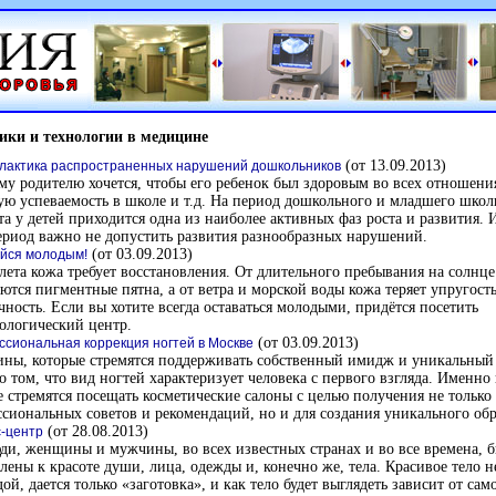
ики и технологии в медицине
(от 13.09.2013)
актика распространенных нарушений дошкольников
у родителю хочется, чтобы его ребенок был здоровым во всех отношени
ю успеваемость в школе и т.д. На период дошкольного и младшего школ
та у детей приходится одна из наиболее активных фаз роста и развития.
ериод важно не допустить развития разнообразных нарушений.
(от 03.09.2013)
йся молодым!
лета кожа требует восстановления. От длительного пребывания на солнце
ются пигментные пятна, а от ветра и морской воды кожа теряет упругост
чность. Если вы хотите всегда оставаться молодыми, придётся посетить
ологический центр.
(от 03.09.2013)
сиональная коррекция ногтей в Москве
ны, которые стремятся поддерживать собственный имидж и уникальный 
о том, что вид ногтей характеризует человека с первого взгляда. Именно
 стремятся посещать косметические салоны с целью получения не только
сиональных советов и рекомендаций, но и для создания уникального обр
(от 28.08.2013)
-центр
ди, женщины и мужчины, во всех известных странах и во все времена, 
лены к красоте души, лица, одежды и, конечно же, тела. Красивое тело н
ой, дается только «заготовка», и как тело будет выглядеть зависит от сам