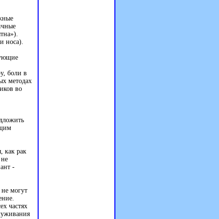
ожные
ичные
тна»).
и носа).
рующие
у, боли в
ных методах
иков во
едложить
ящим
, как рак
 не
ант -
 не могут
ение.
ех частях
служивания