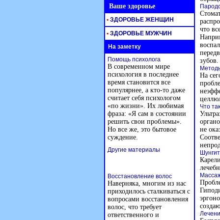
Ваше здоровье
Пародо
Стомат
•
ЗДОРОВЬЕ ЖЕНЩИН
распро
что вс
•
ЗДОРОВЬЕ МУЖЧИН
Наприм
воспал
На заметку
передв
Помощь психолога
зубов.
В современном мире
Методы
психология в последнее
На сег
время становится все
пробле
популярнее, а кто-то даже
неэффе
считает себя психологом
целлюл
«по жизни». Их любимая
Что та
фраза: «Я сам в состоянии
Ультра
решить свои проблемы».
органо
Но все же, это бытовое
не ока
суждение.
Соотве
непрод
Другие материалы
Шунгит
Карели
лечебн
Массаж
Восстановление волос
Пробле
Наверняка, многим из нас
Гиподи
приходилось сталкиваться с
эргоно
вопросами восстановления
создаю
волос, что требует
Лечени
ответственного и