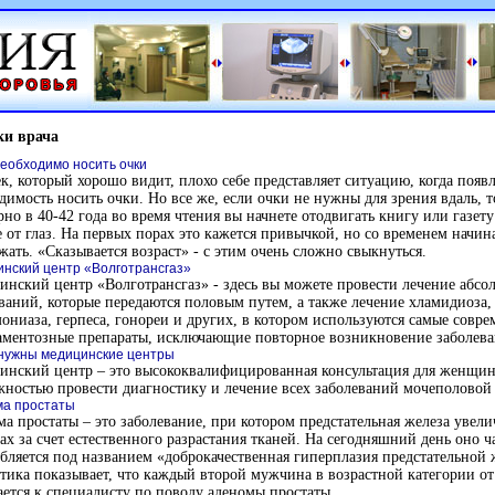
ки врача
необходимо носить очки
к, который хорошо видит, плохо себе представляет ситуацию, когда появл
димость носить очки. Но все же, если очки не нужны для зрения вдаль, т
но в 40-42 года во время чтения вы начнете отодвигать книгу или газету
 от глаз. На первых порах это кажется привычкой, но со временем начин
жать. «Сказывается возраст» - с этим очень сложно свыкнуться.
нский центр «Волготрансгаз»
нский центр «Волготрансгаз» - здесь вы можете провести лечение абсо
ваний, которые передаются половым путем, а также лечение хламидиоза,
ониаза, герпеса, гонореи и других, в котором используются самые совр
аментозные препараты, исключающие повторное возникновение заболева
нужны медицинские центры
инский центр – это высококвалифицированная консультация для женщин
ностью провести диагностику и лечение всех заболеваний мочеполовой
а простаты
а простаты – это заболевание, при котором предстательная железа увели
ах за счет естественного разрастания тканей. На сегодняшний день оно 
бляется под названием «доброкачественная гиперплазия предстательной 
тика показывает, что каждый второй мужчина в возрастной категории от
ется к специалисту по поводу аденомы простаты.