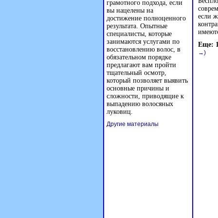
Беспло
грамотного подхода, если
соврем
вы нацелены на
если ж
достижение полноценного
контра
результата. Опытные
имеютс
специалисты, которые
занимаются услугами по
Еще: 
восстановлению волос, в
→)
обязательном порядке
предлагают вам пройти
тщательный осмотр,
который позволяет выявить
основные причины и
сложности, приводящие к
выпадению волосяных
луковиц.
Другие материалы