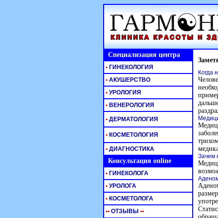
Специализация центра
Замет
•
ГИНЕКОЛОГИЯ
Когда 
Челове
•
АКУШЕРСТВО
необхо
•
УРОЛОГИЯ
пример
дальше
•
ВЕНЕРОЛОГИЯ
раздра
Медици
•
ДЕРМАТОЛОГИЯ
Медици
заболе
•
КОСМЕТОЛОГИЯ
трихом
медик
•
ДИАГНОСТИКА
Зачем 
Консультация online
Медиц
возмож
•
ГИНЕКОЛОГА
Аденом
Аденом
•
УРОЛОГА
размер
•
КОСМЕТОЛОГА
употре
Статис
•
•
ОТЗЫВЫ
•
•
обраща