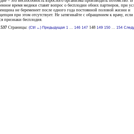
дие – это неспособность взрослого организма производить потомство. В
енное время медики ставят вопрос о бесплодии обоих партнеров, при ус
енщина не беременеет после одного года постоянной половой жизни и
цепция при этом отсутствует. Не затягивайте с обращением к врачу, если 
я признаки бесплодия.
1537
Страницы:
...
148
...
(Ctrl ←) Предыдущая
1
146
147
149
150
154
Следу