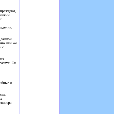
упреждают,
ениями.
то
ыпадению
 данной
вно или же
ы с
них
развук. Он
ебные и
ени.
их
евизора