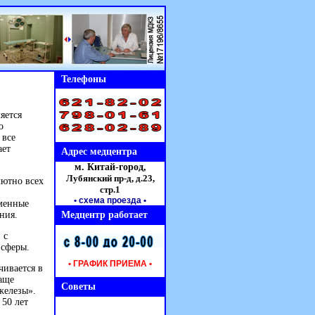
Телефоны
яется
о
 все
ает
Адрес медцентра
м. Китай-город,
Лубянский пр-д, д.23,
лютно всех
стр.1
• схема проезда
•
еменные
Медцентр работает
ния.
 с
 сферы.
• ГРАФИК ПРИЕМА •
чивается в
чаще
Советы
железы».
 50 лет