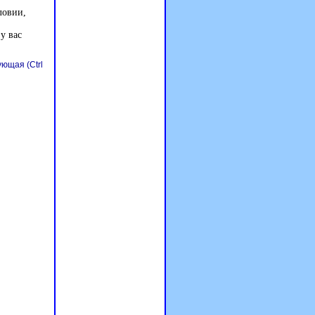
ловии,
у вас
ющая (Ctrl