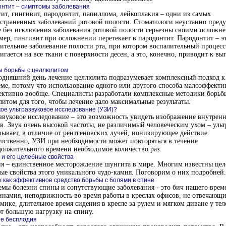
нтит – симптомы заболевания
ит, гингивит, пародонтит, папиллома, лейкоплакия – одни из самых
страненных заболеваний ротовой полости. Стоматологи неустанно пред
е без исключения заболевания ротовой полости серьезны своими осложн
ер, гингивит при осложнении перетекает в пародонтит. Пародонтит – э
ительное заболевание полости рта, при котором воспалительный процесс
игается на все ткани с поверхности десен, а это, конечно, приводит к в
 борьбы с целлюлитом
одняшний день лечение целлюлита подразумевает комплексный подход к
ме, потому что использование одного или другого способа малоэффекти
ктивно вообще. Специалисты разработали комплексные методики борьб
итом для того, чтобы лечение дало максимальные результаты.
кое ультразвуковое исследование (УЗИ)?
звуковое исследование – это возможность увидеть изображение внутрен
в. Звук очень высокой частоты, не различимый человеческим ухом – ульт
зывает, в отличие от рентгеновских лучей, ионизирующее действие.
тственно, УЗИ при необходимости может повторяться в течение
олжительного времени необходимое количество раз.
 и его целебные свойства
я – единственное месторождение шунгита в мире. Многим известны цел
ые свойства этого уникального чудо-камня. Поговорим о них подробней.
 как эффективное средство борьбы с болями в спине
мы болезни спины и сопутствующие заболевания - это бич нашего врем
намия, неподвижность во время работы в креслах офисов, не отвечающ
мике, длительное время сидения в кресле за рулем и мягком диване у тел
т большую нагрузку на спину.
е бесплодия