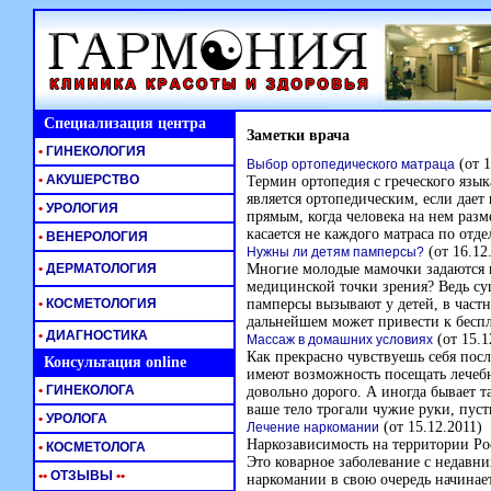
Специализация центра
Заметки врача
•
ГИНЕКОЛОГИЯ
(от 1
Выбор ортопедического матраца
•
АКУШЕРСТВО
Термин ортопедия с греческого язы
является ортопедическим, если дает
•
УРОЛОГИЯ
прямым, когда человека на нем разм
касается не каждого матраса по отде
•
ВЕНЕРОЛОГИЯ
(от 16.12
Нужны ли детям памперсы?
•
ДЕРМАТОЛОГИЯ
Многие молодые мамочки задаются 
медицинской точки зрения? Ведь сущ
•
КОСМЕТОЛОГИЯ
памперсы вызывают у детей, в частн
дальнейшем может привести к бесп
•
ДИАГНОСТИКА
(от 15.1
Массаж в домашних условиях
Как прекрасно чувствуешь себя посл
Консультация online
имеют возможность посещать лечебн
•
ГИНЕКОЛОГА
довольно дорого. А иногда бывает та
ваше тело трогали чужие руки, пус
•
УРОЛОГА
(от 15.12.2011)
Лечение наркомании
Наркозависимость на территории Ро
•
КОСМЕТОЛОГА
Это коварное заболевание с недавн
•
•
ОТЗЫВЫ
•
•
наркомании в свою очередь начинае