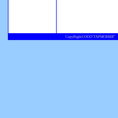
CopyRight©ООО"ГАРМОНИЯ