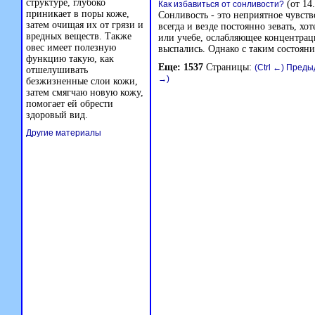
структуре, глубоко
(от 14.
Как избавиться от сонливости?
приникает в поры коже,
Сонливость - это неприятное чувств
затем очищая их от грязи и
всегда и везде постоянно зевать, хо
вредных веществ. Также
или учебе, ослабляющее концентраци
овес имеет полезную
выспались. Однако с таким состоян
функцию такую, как
Еще: 1537
Страницы:
(Ctrl ←) Пред
отшелушивать
→)
безжизненные слои кожи,
затем смягчаю новую кожу,
помогает ей обрести
здоровый вид.
Другие материалы