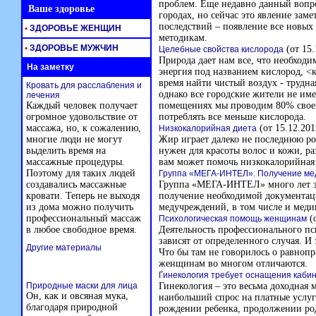
проблем. Еще недавно данный вопр
Ваше здоровье
городах, но сейчас это явление зам
последствий – появление все новых
•
ЗДОРОВЬЕ ЖЕНЩИН
методикам.
•
ЗДОРОВЬЕ МУЖЧИН
(от 15.
Целебные свойства кислорода
Природа дает нам все, что необход
На заметку
энергия под названием кислород, <
время найти чистый воздух - трудна
Кровать для расслабления и
однако все городские жители не име
лечения
Каждый человек получает
помещениях мы проводим 80% своей
огромное удовольствие от
потреблять все меньше кислорода.
массажа, но, к сожалению,
(от 15.12.201
Низкокалорийная диета
многие люди не могут
Жир играет далеко не последнюю ро
выделить время на
нужен для красоты волос и кожи, ра
массажные процедуры.
вам может помочь низкокалорийная 
Поэтому для таких людей
Группа «МЕГА-ИНТЕЛ». Получение ме
создавались массажные
Группа «МЕГА-ИНТЕЛ» много лет за
кровати. Теперь не выходя
получение необходимой документац
из дома можно получить
медучреждений, в том числе и мед
профессиональный массаж
(о
Психологическая помощь женщинам
в любое свободное время.
Деятельность профессионального пс
зависят от определенного случая. И
Другие материалы
Что бы там не говорилось о равноп
женщинам во многом отличаются.
Гинекология требует оснащения каби
Природные маски для лица
Гинекология – это весьма доходная 
Он, как и овсяная мука,
наибольший спрос на платные услуги
благодаря природной
рождении ребенка, продолжении рода