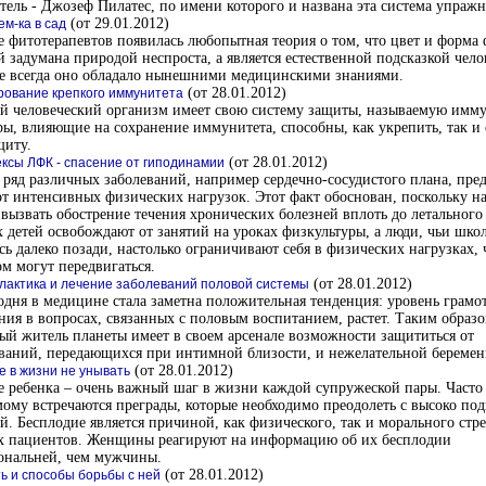
тель - Джозеф Пилатес, по имени которого и названа эта система упраж
(от 29.01.2012)
ем-ка в сад
е фитотерапевтов появилась любопытная теория о том, что цвет и форма
 задумана природой неспроста, а является естественной подсказкой чело
не всегда оно обладало нынешними медицинскими знаниями.
(от 28.01.2012)
ование крепкого иммунитета
й человеческий организм имеет свою систему защиты, называемую имму
ы, влияющие на сохранение иммунитета, способны, как укрепить, так и 
щиту.
(от 28.01.2012)
ксы ЛФК - спасение от гиподинамии
ряд различных заболеваний, например сердечно-сосудистого плана, пре
от интенсивных физических нагрузок. Этот факт обоснован, поскольку 
вызвать обострение течения хронических болезней вплоть до летального 
 детей освобождают от занятий на уроках физкультуры, а люди, чьи шко
сь далеко позади, настолько ограничивают себя в физических нагрузках,
ом могут передвигаться.
(от 28.01.2012)
актика и лечение заболеваний половой системы
одня в медицине стала заметна положительная тенденция: уровень грамо
ния в вопросах, связанных с половым воспитанием, растет. Таким образ
ый житель планеты имеет в своем арсенале возможности защититься от
ваний, передающихся при интимной близости, и нежелательной беремен
(от 28.01.2012)
е в жизни не унывать
е ребенка – очень важный шаг в жизни каждой супружеской пары. Часто 
ому встречаются преграды, которые необходимо преодолеть с высоко по
й. Бесплодие является причиной, как физического, так и морального стре
х пациентов. Женщины реагируют на информацию об их бесплодии
ональней, чем мужчины.
(от 28.01.2012)
ь и способы борьбы с ней