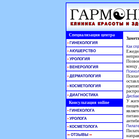
Специализация центра
Замет
•
ГИНЕКОЛОГИЯ
Как сп
•
АКУШЕРСТВО
Ежедне
неприя
•
УРОЛОГИЯ
Позвон
концу 
•
ВЕНЕРОЛОГИЯ
Психол
•
ДЕРМАТОЛОГИЯ
Психич
оставл
•
КОСМЕТОЛОГИЯ
препят
распро
•
ДИАГНОСТИКА
Дисбак
У жите
Консультация online
пищева
•
ГИНЕКОЛОГА
являет
питани
•
УРОЛОГА
антиби
Пилате
•
КОСМЕТОЛОГА
Пилате
•
•
ОТЗЫВЫ
•
•
направ