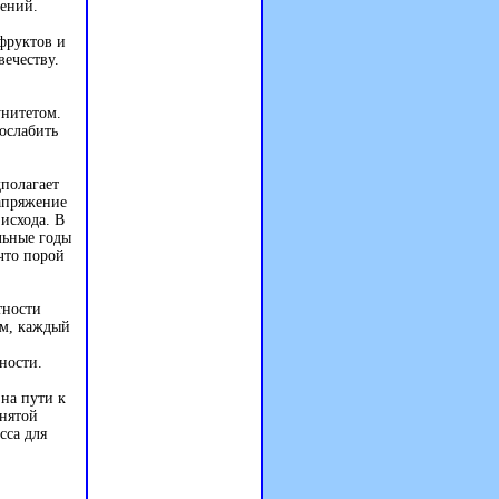
нений.
 фруктов и
вечеству.
нитетом.
ослабить
дполагает
напряжение
исхода. В
льные годы
 что порой
тности
ом, каждый
ности.
на пути к
днятой
сса для