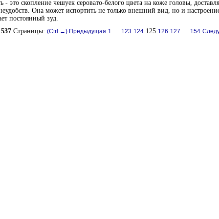
ь - это скопление чешуек серовато-белого цвета на коже головы, достав
неудобств. Она может испортить не только внешний вид, но и настроение
ет постоянный зуд.
1537
Страницы:
...
125
...
(Ctrl ←) Предыдущая
1
123
124
126
127
154
Следу