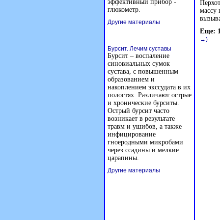
эффективный прибор -
Перхот
глюкометр.
массу 
вызыва
Другие материалы
Еще: 
→)
Бурсит. Лечим суставы
Бурсит – воспаление
синовиальных сумок
сустава, с повышенным
образованием и
накоплением экссудата в их
полостях. Различают острые
и хронические бурситы.
Острый бурсит часто
возникает в результате
травм и ушибов, а также
инфицирование
гноеродными микробами
через ссадины и мелкие
царапины.
Другие материалы