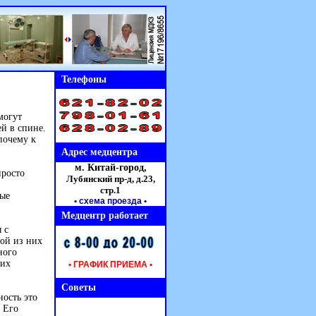
Телефоны
могут
й в спине.
почему к
Адрес медцентра
м. Китай-город,
просто
Лубянский пр-д, д.23,
стр.1
мые
• схема проезда
•
Медцентр работает
 с
ой из них
ного
щих
• ГРАФИК ПРИЕМА •
Советы
ность это
. Его