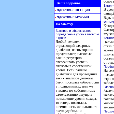
основа
Ваше здоровье
Заглян
В сред
•
ЗДОРОВЬЕ ЖЕНЩИН
овощей
•
ЗДОРОВЬЕ МУЖЧИН
Ведь 
Формир
На заметку
Кажды
Фактор
Быстрое и эффективное
эту за
определение уровня глюкозы
в крови
Компле
Любой человек,
Целый 
страдающий сахарным
отказ 
диабетом, очень хорошо
может 
представляет, насколько
школах
важно регулярно
остали
отслеживать уровень
с труд
глюкозы в собственной
Профил
крови. Если раньше
На сег
диабетики для проведения
населе
таких анализов должны
взросл
были посещать лаборатории
заболе
в поликлиниках или же
Главно
учились по собственному
Зачати
самочувствию ощущать
желаем
повышение уровня сахара,
голово
то теперь появилась
многи
возможность использовать
эмоци
очень удобный и
Перхот