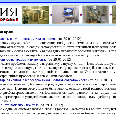
ки врача
(от 29.01.2012)
равиться с усталостью и болью в спине
вная сидячая работа и проведение свободного времени за компьютером 
тно отразиться на общем самочувствии и стать причиной появления боле
очник – основа скелета, каждый день переносит большие нагрузки, вот 
дня появляется тянущая боль и сильная усталость мышц спины.
(от 29.01.2012)
огические травмы и их лечение
еские проблемы зачастую играют злую шутку с нами. Некоторые могут 
ять неприятное ощущение, а некоторые превращаются в действительные
ствия и создают множество проблем в нашей жизни. Стоит отметить са
страненные проблемы, и как с ними бороться
(от 29.01.2012)
териоз - самая распространенная болезнь современности
лей современных, больших городов довольно часто возникают проблемы
рением. Причин этому может быть много, однако самой распространенн
ся дисбактериоз кишечника. Возникает он, как правило, из-за неправиль
я, чрезмерного употребления алкоголя, использования сильнодействую
отиков.
(от 29.01.2012)
с - это полезно и приятно
с - одна из систем заботы о своем здоровье. Несмотря на то, что популяр
ление получило не так давно, пилатес был изобретен более ста лет назад