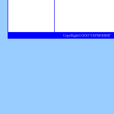
CopyRight©ООО"ГАРМОНИЯ