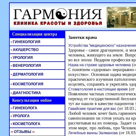
Специализация центра
Заметки врача
•
ГИНЕКОЛОГИЯ
Устройства "медицинского" назначени
•
АКУШЕРСТВО
Здоровье - самое драгоценное, и мож
человека, живущего на земле. Вопро
•
УРОЛОГИЯ
во все эпохи. Недаром профессия вр
(о
Наука на страже здоровья человека
•
ВЕНЕРОЛОГИЯ
С понятием «здоровье» неразрывно 
•
ДЕРМАТОЛОГИЯ
искусство». Основная задача медиц
практического изучения патологиче
•
КОСМЕТОЛОГИЯ
исцелять, сохранять и укреплять здо
(от 
Стоматология в настоящее время
•
ДИАГНОСТИКА
Появление частных стоматологичес
переход от государственной беспла
Консультация online
тут же нашли в качестве пациентов т
•
ГИНЕКОЛОГА
(от 18.03.
Гавайские практики для вас
Любой человек хочет быть гармоничн
•
УРОЛОГА
самопознании он готов уехать на кр
рассчитывая на их помощь. Задает 
•
КОСМЕТОЛОГА
этом мире, про любовь, про Человек
•
•
ОТЗЫВЫ
•
•
(от 16.03
Лечебные ванны Залманова