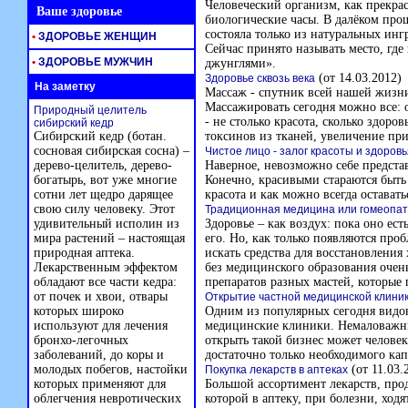
Человеческий организм, как прекр
Ваше здоровье
биологические часы. В далёком про
состояла только из натуральных инг
•
ЗДОРОВЬЕ ЖЕНЩИН
Сейчас принято называть место, где
•
ЗДОРОВЬЕ МУЖЧИН
джунглями».
(от 14.03.2012)
Здоровье сквозь века
На заметку
Массаж - спутник всей нашей жизни.
Массажировать сегодня можно все: о
Природный целитель
- не столько красота, сколько здоро
сибирский кедр
Сибирский кедр (ботан.
токсинов из тканей, увеличение при
сосновая сибирская сосна) –
Чистое лицо - залог красоты и здоровь
дерево-целитель, дерево-
Наверное, невозможно себе представ
богатырь, вот уже многие
Конечно, красивыми стараются быть в
сотни лет щедро дарящее
красота и как можно всегда оставать
свою силу человеку. Этот
Традиционная медицина или гомеопати
удивительный исполин из
Здоровье – как воздух: пока оно есть
мира растений – настоящая
его. Но, как только появляются про
природная аптека.
искать средства для восстановления
Лекарственным эффектом
без медицинского образования очен
обладают все части кедра:
препаратов разных мастей, которые
от почек и хвои, отвары
Открытие частной медицинской клини
которых широко
Одним из популярных сегодня видов 
используют для лечения
медицинские клиники. Немаловажным
бронхо-легочных
открыть такой бизнес может челове
заболеваний, до коры и
достаточно только необходимого ка
молодых побегов, настойки
(от 11.03.
Покупка лекарств в аптеках
которых применяют для
Большой ассортимент лекарств, про
облегчения невротических
которой в аптеку, при болезни, ходя