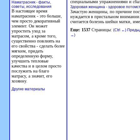
специальными упражнениями и сба
Наматрасник - факты,
советы, исследования
Здоровая женщина - здоровое потомс
В настоящее время
Зачастую женщины, по причине пост
наматрасник - это больше,
нуждается в пристальном внимании
чем просто декоративный
считается болезнь шейки матки, име
элемент. Он может
Еще: 1537
Страницы:
(Ctrl ←) Пред
упростить уход за
→)
матрасом, а кроме того,
существенно повлиять на
его свойства - сделать более
мягким, придать
определенную форму,
улучшить тепловые
качества и в целом просто
послужить на благо
матрасу, а значит, его
хозяину.
Другие материалы