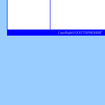
CopyRight©ООО"ГАРМОНИЯ