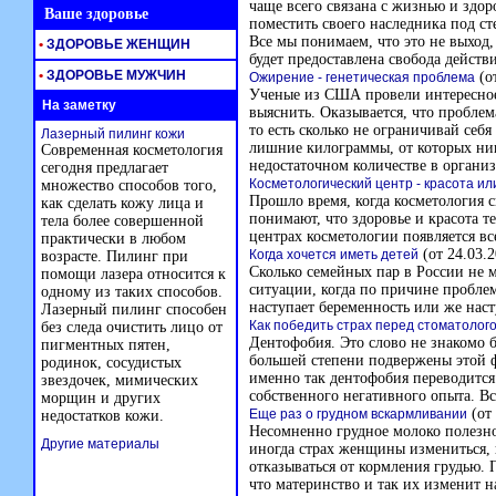
чаще всего связана с жизнью и здор
Ваше здоровье
поместить своего наследника под ст
Все мы понимаем, что это не выход,
•
ЗДОРОВЬЕ ЖЕНЩИН
будет предоставлена свобода действ
•
ЗДОРОВЬЕ МУЖЧИН
(от
Ожирение - генетическая проблема
Ученые из США провели интересное 
На заметку
выяснить. Оказывается, что проблем
то есть сколько не ограничивай себя
Лазерный пилинг кожи
лишние килограммы, от которых ник
Современная косметология
недостаточном количестве в органи
сегодня предлагает
Косметологический центр - красота ил
множество способов того,
Прошло время, когда косметология с
как сделать кожу лица и
понимают, что здоровье и красота т
тела более совершенной
центрах косметологии появляется вс
практически в любом
(от 24.03.2
Когда хочется иметь детей
возрасте. Пилинг при
Сколько семейных пар в России не м
помощи лазера относится к
ситуации, когда по причине пробле
одному из таких способов.
наступает беременность или же нас
Лазерный пилинг способен
Как победить страх перед стоматолог
без следа очистить лицо от
Дентофобия. Это слово не знакомо 
пигментных пятен,
большей степени подвержены этой фо
родинок, сосудистых
именно так дентофобия переводится
звездочек, мимических
собственного негативного опыта. В
морщин и других
(от 
Еще раз о грудном вскармливании
недостатков кожи.
Несомненно грудное молоко полезно 
Другие материалы
иногда страх женщины измениться, 
отказываться от кормления грудью.
что материнство и так их изменит 