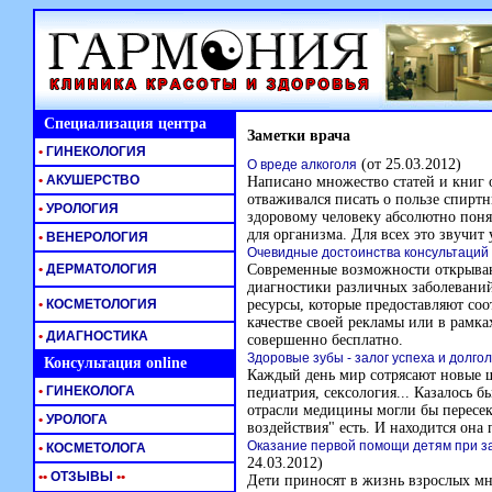
Специализация центра
Заметки врача
•
ГИНЕКОЛОГИЯ
(от 25.03.2012)
О вреде алкоголя
•
АКУШЕРСТВО
Написано множество статей и книг о
отваживался писать о пользе спиртн
•
УРОЛОГИЯ
здоровому человеку абсолютно поня
для организма. Для всех это звучит 
•
ВЕНЕРОЛОГИЯ
Очевидные достоинства консультаций
•
ДЕРМАТОЛОГИЯ
Современные возможности открываю
диагностики различных заболеваний
•
КОСМЕТОЛОГИЯ
ресурсы, которые предоставляют соо
качестве своей рекламы или в рамк
•
ДИАГНОСТИКА
совершенно бесплатно.
Здоровые зубы - залог успеха и долго
Консультация online
Каждый день мир сотрясают новые 
•
ГИНЕКОЛОГА
педиатрия, сексология... Казалось б
отрасли медицины могли бы пересека
•
УРОЛОГА
воздействия" есть. И находится она
Оказание первой помощи детям при з
•
КОСМЕТОЛОГА
24.03.2012)
•
•
ОТЗЫВЫ
•
•
Дети приносят в жизнь взрослых мно