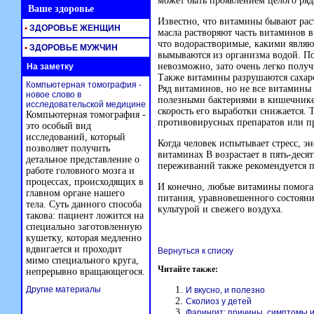
может быть проявлением целого ряд
Ваше здоровье
Известно, что витамины бывают рас
•
ЗДОРОВЬЕ ЖЕНЩИН
масла растворяют часть витаминов 
что водорастворимые, какими являю
•
ЗДОРОВЬЕ МУЖЧИН
вымываются из организма водой. По
невозможно, зато очень легко получ
На заметку
Также витамины разрушаются сахар
Компьютерная томография -
Ряд витаминов, но не все витамины
новое слово в
полезными бактериями в кишечнике
исследовательской медицине
скорость его выработки снижается.
Компьютерная томография -
противовирусных препаратов или п
это особый вид
исследований, который
Когда человек испытывает стресс, э
позволяет получить
витаминах В возрастает в пять-деся
детальное представление о
переживаний также рекомендуется 
работе головного мозга и
процессах, происходящих в
И конечно, любые витамины помога
главном органе нашего
питания, уравновешенного состояни
тела. Суть данного способа
культурой и свежего воздуха.
такова: пациент ложится на
специально заготовленную
кушетку, которая медленно
вдвигается и проходит
Вернуться к списку
мимо специального круга,
Читайте также:
непрерывно вращающегося.
Другие материалы
И вкусно, и полезно
Сколиоз у детей
Фарингит: причины, симптомы 