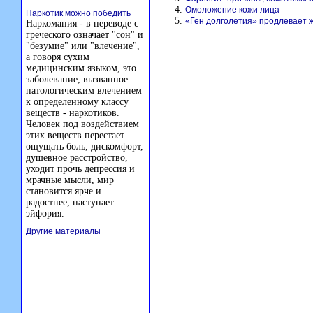
Омоложение кожи лица
Наркотик можно победить
«Ген долголетия» продлевает 
Наркомания - в переводе с
греческого означает "сон" и
"безумие" или "влечение",
а говоря сухим
медицинским языком, это
заболевание, вызванное
патологическим влечением
к определенному классу
веществ - наркотиков.
Человек под воздействием
этих веществ перестает
ощущать боль, дискомфорт,
душевное расстройство,
уходит прочь депрессия и
мрачные мысли, мир
становится ярче и
радостнее, наступает
эйфория.
Другие материалы