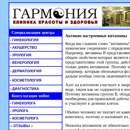
Специализация центра
Активно настроенные витамины
•
ГИНЕКОЛОГИЯ
Когда мы слышим слово "витамины",
•
АКУШЕРСТВО
химическое соединение с определен
Например,
В представляют
витамины
•
УРОЛОГИЯ
общим свойством которых является 
представителями этой группы, дейст
•
ВЕНЕРОЛОГИЯ
только девять витаминов. Поэтому и
•
ДЕРМАТОЛОГИЯ
например, которым обозначается фол
дальше вообще список оканчивается
•
КОСМЕТОЛОГИЯ
Азот на клеточном участвует в энер
•
ДИАГНОСТИКА
виде, таким как он содержится в во
Поэтому витамины группы В, облада
Консультация online
необходимы для правильной работы 
•
ГИНЕКОЛОГА
и участвуют в делении клеток.
•
УРОЛОГА
Обычно человеку не хватает не како
комплекса, поэтому и назначают их 
•
КОСМЕТОЛОГА
Нехватка витаминов не обязательно 
•
•
ОТЗЫВЫ
•
•