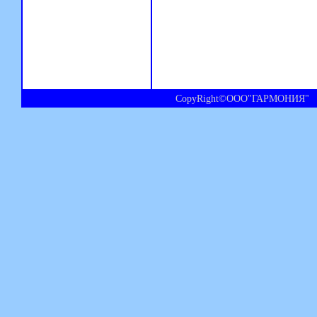
CopyRight©ООО"ГАРМОНИЯ