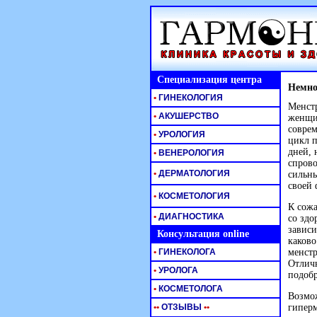
Специализация центра
Немно
•
ГИНЕКОЛОГИЯ
Менстр
•
АКУШЕРСТВО
женщин
соврем
•
УРОЛОГИЯ
цикл п
дней, 
•
ВЕНЕРОЛОГИЯ
спрово
•
ДЕРМАТОЛОГИЯ
сильны
своей 
•
КОСМЕТОЛОГИЯ
К сожа
•
ДИАГНОСТИКА
со здо
зависи
Консультация online
каково
•
ГИНЕКОЛОГА
менстр
Отличн
•
УРОЛОГА
подобр
•
КОСМЕТОЛОГА
Возмо
•
•
ОТЗЫВЫ
•
•
гипер