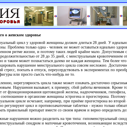
го о женском здоровье
уальный цикл у здоровой женщины должен длиться 28 дней. У идеальн
ы. Проблема только одна - человек не может оставаться идеально здор
енном ритме жизни, и поэтому таких людей крайне мало. Допустимым с
родолжительностью от 28 до 35 дней, с менструальным кровотечением от
но и таким может похвастаться далеко не каждая женщина. Тем более что
цировать нарушение менструального цикла совсем несложно. Достаточн
й стресс, поехать в отпуск, переусердствовать в экспериментах по прео
фигуры или просто съесть что-нибудь не то.
лению, нерегулярность цикла также может означать достаточно серьезн
ровьем. Нарушения вызывает, к примеру, сбой работы яичников. Кроме т
т от функционирования щитовидной железы, надпочечников, гипофиза, и
 соотношение в организме женщины эстрогена и прогестерона. Поэтому 
уальном цикле исчезают, например, при приёме прогестерона во второй 
о регулируют цикл и противозачаточные таблетки - нужно только обяза
ать правильный препарат вместе со своим врачом и верно определить до
жные нарушения можно разделить на три типа: гипоменструальный синд
менструальный синдром и маточные кровотечения, возникающие вследст