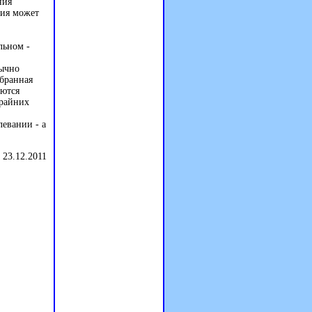
ния
ция может
льном -
бычно
обранная
уются
крайних
евании - а
 23.12.2011