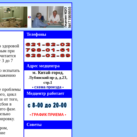
Телефоны
о здоровой
овым при
читается
 3 до 7
Адрес медцентра
о испытать
м. Китай-город,
бражению
Лубянский пр-д, д.23,
стр.1
• схема проезда
•
ые проблемы
Медцентр работает
ого, цикл
 от того,
сбои в
его фазе.
тельно
• ГРАФИК ПРИЕМА •
зировку.
Советы
ром,
вие