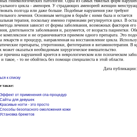
чных гинекологических патологий. Одна из самых тяжёлых форм наруше
уального цикла - аменорея. У страдающих аменореей женщин менструа
твовать полгода или даже больше. Подобные нарушения уже требуют
тельного лечения. Основным методом в борьбе с ними была и остается
альная терапия, поскольку именно гормонами регулируется цикл. В оста
метода лечения зависит от формы заболевания, возможных факторов его
ния, длительности заболевания и, разумеется, от возраста пациентки. О
е комплексное и не ограничивается приемом одного препарата. Это под
а лекарств и процедур, направленная на восстановление цикла. Использ
атические препараты, утеротоники, фитотерапия и витаминотерапия. В 
х может оказаться необходимым хирургическое вмешательство.
е причина нарушений кроется в неврологическом или психическом забол
 и такое, - то не обойтись без помощи специалиста в этой области.
Дата публикации:
ься к списку
е также:
Эффект от применения спа-процедур
Сайты для девушек
Красивые ногти - это просто
Способы безопасного омоложения кожи
Установка брекетов