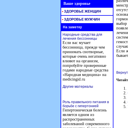
разли
Ваше здоровье
менстр
отсутс
•
ЗДОРОВЬЕ ЖЕНЩИН
основа
гормон
•
ЗДОРОВЬЕ МУЖЧИН
выбор 
На заметку
появле
лечени
Народные средства для
систем
лечения бессонницы
гемост
Если вас мучает
случая
бессонница, прежде чем
Если ж
принимать снотворные,
бывает
которые очень негативно
влияют на организм,
попробуйте проверенные
годами народные средства
Вернут
«Народная медицина» на
medicingid.ru
Читайт
Другие материалы
Роль правильного питания в
борьбе с гипертонией
Гипертоническая болезнь
является одним из
распространенных
заболеваний современного