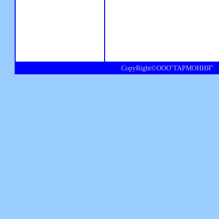
CopyRight©ООО"ГАРМОНИЯ