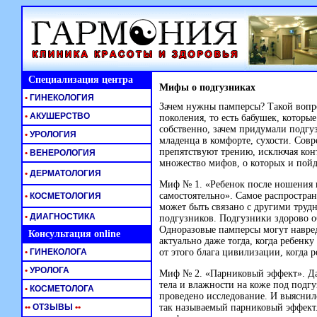
Специализация центра
Мифы о подгузниках
•
ГИНЕКОЛОГИЯ
Зачем нужны памперсы? Такой вопро
•
АКУШЕРСТВО
поколения, то есть бабушек, которы
собственно, зачем придумали подгу
•
УРОЛОГИЯ
младенца в комфорте, сухости. Сов
препятствуют трению, исключая конт
•
ВЕНЕРОЛОГИЯ
множество мифов, о которых и пойд
•
ДЕРМАТОЛОГИЯ
Миф № 1. «Ребенок после ношения 
самостоятельно». Самое распростра
•
КОСМЕТОЛОГИЯ
может быть связано с другими трудн
•
ДИАГНОСТИКА
подгузников. Подгузники здорово об
Одноразовые памперсы могут навред
Консультация online
актуально даже тогда, когда ребенк
•
ГИНЕКОЛОГА
от этого блага цивилизации, когда р
•
УРОЛОГА
Миф № 2. «Парниковый эффект». Д
тела и влажности на коже под подг
•
КОСМЕТОЛОГА
проведено исследование. И выяснил
•
•
ОТЗЫВЫ
•
•
так называемый парниковый эффект