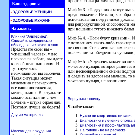
профилактика различных раздраже
Ваше здоровье
Миф № 3. «Подгузники могут вызва
•
ЗДОРОВЬЕ ЖЕНЩИН
предположение. Не ясно, как образ
использования подгузников доказал
•
ЗДОРОВЬЕ МУЖЧИН
для репродуктивной способности м
На заметку
при ношении тугого нижнего белья
Клиника "Альтермед".
Миф № 4. «Ноги будут кривыми». Ис
Сделайте медицинское
с появлением
каких-либо
характерн
обследование качественно
не связано. Современные памперсы 
Представьте себе: вы –
положение тазобедренных суставов 
успешный человек, у вас
прекрасная работа, вы идете
Миф № 5. «У девочек может возник
к своей цели напролом. И
мочевого пузыря, которое развивает
тут случилось
или несвоевременной смены подгузн
неожиданное: вы заболели.
и следить за здоровьем малыша, то
Такая ситуация может
мочевого пузыря, не возникнет.
мгновенно перечеркнуть
все ваши достижения,
мечты, планы. В результате
можно остаться ни с чем.
Вернуться к списку
Болезнь – штука серьезная.
Читайте также:
Поэтому, лучше не болеть!
Другие материалы
Нужно ли спортивное питание
Диагностика и лечение опояс
Диагностика и профилактика а
На голове - не на расческе
Массаж для похудения