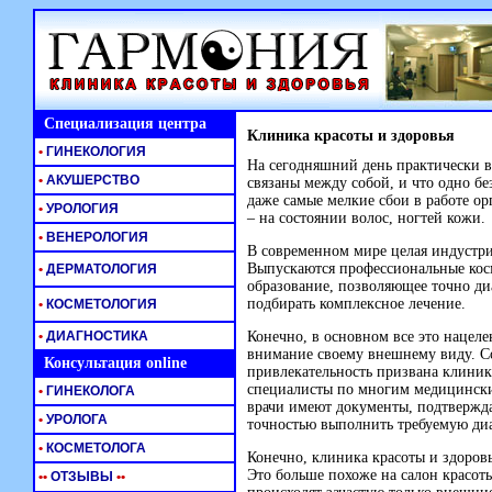
Специализация центра
Клиника красоты и здоровья
•
ГИНЕКОЛОГИЯ
На сегодняшний день практически в
•
АКУШЕРСТВО
связаны между собой, и что одно бе
даже самые мелкие сбои в работе о
•
УРОЛОГИЯ
– на состоянии волос, ногтей кожи.
•
ВЕНЕРОЛОГИЯ
В современном мире целая индустр
Выпускаются профессиональные косм
•
ДЕРМАТОЛОГИЯ
образование, позволяющее точно диа
подбирать комплексное лечение.
•
КОСМЕТОЛОГИЯ
•
ДИАГНОСТИКА
Конечно, в основном все это нацел
внимание своему внешнему виду. С
Консультация online
привлекательность призвана клиника
специалисты по многим медицинским
•
ГИНЕКОЛОГА
врачи имеют документы, подтвержда
•
УРОЛОГА
точностью выполнить требуемую диа
•
КОСМЕТОЛОГА
Конечно, клиника красоты и здоров
Это больше похоже на салон красоты,
•
•
ОТЗЫВЫ
•
•