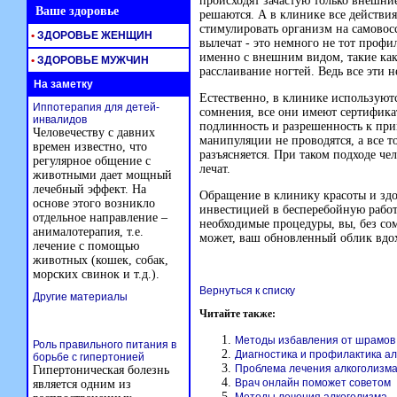
происходят зачастую только внешни
Ваше здоровье
решаются. А в клинике все действия
стимулировать организм на самовосс
•
ЗДОРОВЬЕ ЖЕНЩИН
вылечат - это немного не тот профи
именно с внешним видом, такие как 
•
ЗДОРОВЬЕ МУЖЧИН
расслаивание ногтей. Ведь все эти 
На заметку
Естественно, в клинике используют
Иппотерапия для детей-
сомнения, все они имеют сертифик
инвалидов
подлинность и разрешенность к при
Человечеству с давних
манипуляции не проводятся, а все т
времен известно, что
разъясняется. При таком подходе чел
регулярное общение с
лечат.
животными дает мощный
лечебный эффект. На
Обращение в клинику красоты и здо
основе этого возникло
инвестицией в бесперебойную работу
отдельное направление –
необходимые процедуры, вы, без сом
анималотерапия, т.е.
может, ваш обновленный облик вдох
лечение с помощью
животных (кошек, собак,
морских свинок и т.д.).
Вернуться к списку
Другие материалы
Читайте также:
Методы избавления от шрамов
Роль правильного питания в
Диагностика и профилактика а
борьбе с гипертонией
Проблема лечения алкоголизм
Гипертоническая болезнь
Врач онлайн поможет советом
является одним из