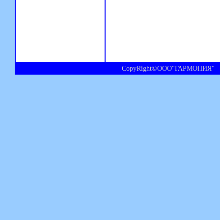
CopyRight©ООО"ГАРМОНИЯ