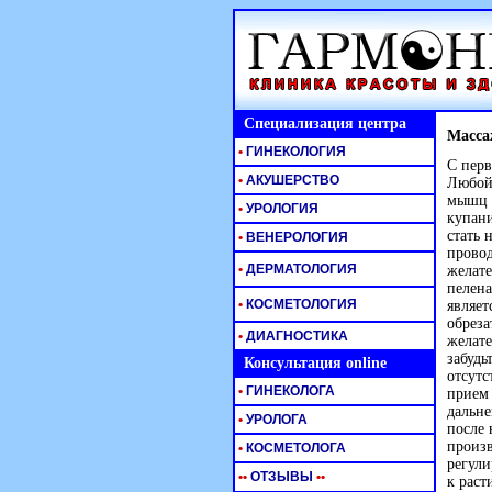
Специализация центра
Масса
•
ГИНЕКОЛОГИЯ
С перв
•
АКУШЕРСТВО
Любой 
мышц и
•
УРОЛОГИЯ
купани
стать 
•
ВЕНЕРОЛОГИЯ
провод
•
ДЕРМАТОЛОГИЯ
желате
пелена
•
КОСМЕТОЛОГИЯ
являет
обреза
•
ДИАГНОСТИКА
желате
забудь
Консультация online
отсутс
•
ГИНЕКОЛОГА
прием 
дальне
•
УРОЛОГА
после 
произв
•
КОСМЕТОЛОГА
регули
•
•
ОТЗЫВЫ
•
•
к раст