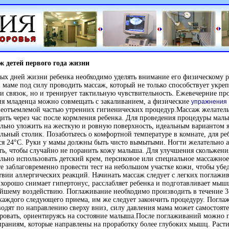
ж детей первого года жизни
ых дней жизни ребенка необходимо уделять внимание его физическому 
маме под силу проводить массаж, который не только способствует укре
 связок, но и тренирует тактильную чувствительность. Ежевечерние пр
я младенца можно совмещать с закаливанием, а физические
упражнения
неотъемлемой частью утренних гигиенических процедур.Массаж желател
ить через час после кормления ребенка. Для проведения процедуры мал
льно уложить на жесткую и ровную поверхность, идеальным вариантом я
льный столик. Позаботьтесь о комфортной температуре в комнате, для ре
ся 24°С. Руки у мамы должны быть чисто вымытыми. Ногти желательно 
ть, чтобы случайно не поранить кожу малыша. Для улучшения скольжени
льно использовать детский крем, персиковое или специальное массажное
те заблаговременно провести тест на небольшом участке кожи, чтобы убед
твии аллергических реакций. Начинать массаж следует с легких поглажи
хорошо снимает гипертонус, расслабляет ребенка и подготавливает мыш
йшему воздействию. Поглаживание необходимо производить в течение 3
каждого следующего приема, им же следует закончить процедуру. Погла
одят по направлению сверху вниз, силу давления мама может самостоят
ровать, ориентируясь на состояние малыша.После поглаживаний можно 
ираниям, которые направлены на проработку более глубоких мышц. Раст