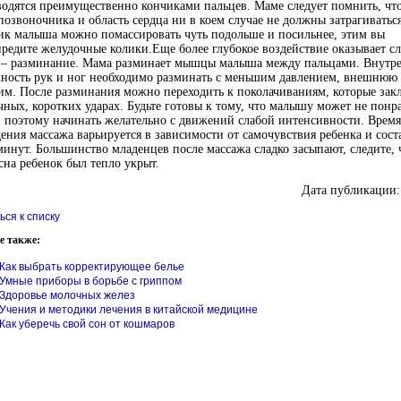
одятся преимущественно кончиками пальцев. Маме следует помнить, чт
позвоночника и область сердца ни в коем случае не должны затрагиваться
к малыша можно помассировать чуть подольше и посильнее, этим вы
редите желудочные колики.Еще более глубокое воздействие оказывает 
 – разминание. Мама разминает мышцы малыша между пальцами. Внут
ность рук и ног необходимо разминать с меньшим давлением, внешнюю 
м. После разминания можно переходить к поколачиваниям, которые зак
ных, коротких ударах. Будьте готовы к тому, что малышу может не понра
 поэтому начинать желательно с движений слабой интенсивности. Время
ения массажа варьируется в зависимости от самочувствия ребенка и соста
минут. Большинство младенцев после массажа сладко засыпают, следите, 
сна ребенок был тепло укрыт.
Дата публикации:
ься к списку
е также:
Как выбрать корректирующее белье
Умные приборы в борьбе с гриппом
Здоровье молочных желез
Учения и методики лечения в китайской медицине
Как уберечь свой сон от кошмаров