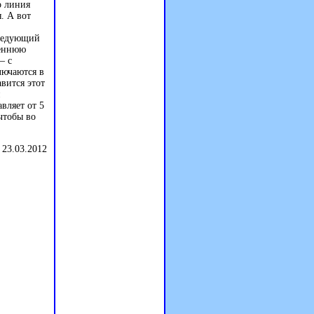
о линия
. А вот
следующий
реннюю
– с
лючаются в
вится этот
вляет от 5
чтобы во
 23.03.2012