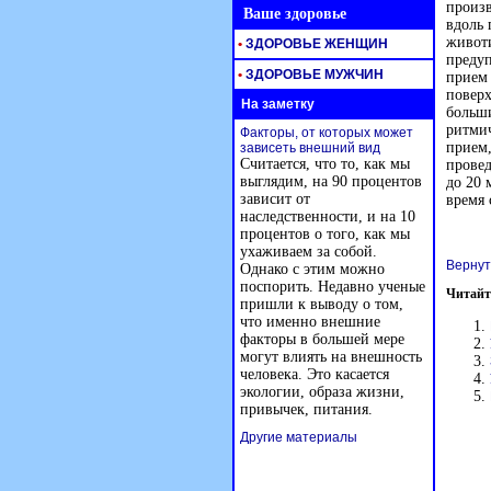
произв
Ваше здоровье
вдоль 
животи
•
ЗДОРОВЬЕ ЖЕНЩИН
предуп
•
ЗДОРОВЬЕ МУЖЧИН
прием
поверх
На заметку
больши
ритмич
Факторы, от которых может
прием,
зависеть внешний вид
Считается, что то, как мы
провед
выглядим, на 90 процентов
до 20 
зависит от
время 
наследственности, и на 10
процентов о того, как мы
ухаживаем за собой.
Вернут
Однако с этим можно
поспорить. Недавно ученые
Читайт
пришли к выводу о том,
что именно внешние
факторы в большей мере
могут влиять на внешность
человека. Это касается
экологии, образа жизни,
привычек, питания.
Другие материалы