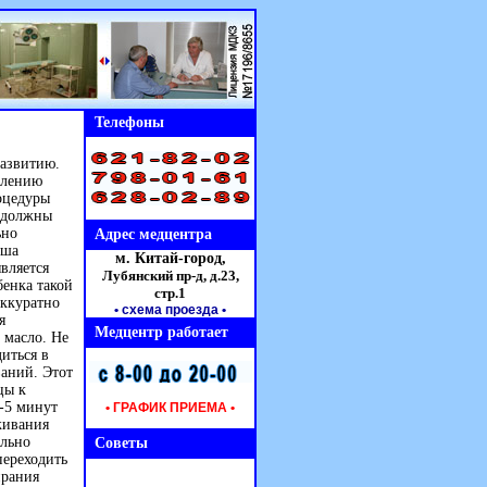
Телефоны
развитию.
плению
оцедуры
должны
ьно
Адрес медцентра
ыша
м. Китай-город,
вляется
Лубянский пр-д, д.23,
бенка такой
стр.1
аккуратно
• схема проезда
•
я
Медцентр работает
 масло. Не
иться в
ваний. Этот
цы к
-5 минут
• ГРАФИК ПРИЕМА •
живания
ельно
Советы
переходить
ирания