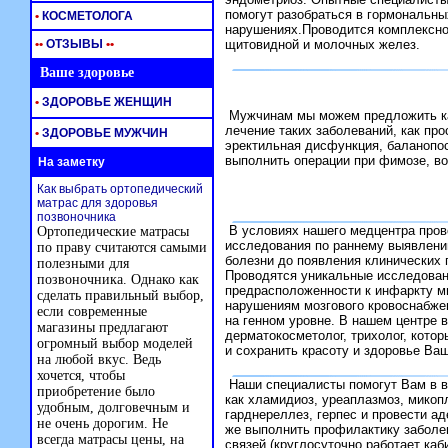
помогут разобраться в гормональны
•
КОСМЕТОЛОГА
нарушениях.Проводится комплексно
•
•
ОТЗЫВЫ
•
•
щитовидной и молочных желез.
Ваше здоровье
•
ЗДОРОВЬЕ ЖЕНЩИН
Мужчинам мы можем предложить к
лечение таких заболеваний, как прос
•
ЗДОРОВЬЕ МУЖЧИН
эректильная дисфункция, баланопос
выполнить операции при фимозе, во
На заметку
Как выбрать ортопедический
матрас для здоровья
позвоночника
В условиях нашего медцентра пров
Ортопедические матрасы
исследования по раннему выявлен
по праву считаются самыми
болезни до появления клинических 
полезными для
Проводятся уникальные исследован
позвоночника. Однако как
предрасположенности к инфаркту м
сделать правильный выбор,
нарушениям мозгового кровоснабже
если современные
на генном уровне. В нашем центре в
магазины предлагают
дерматокосметолог, трихолог, котор
огромный выбор моделей
и сохранить красоту и здоровье Ва
на любой вкус. Ведь
хочется, чтобы
Наши специалисты помогут Вам в в
приобретение было
как хламидиоз, уреаплазмоз, микоп
удобным, долговечным и
гарднереллез, герпес и провести ад
не очень дорогим. Не
же выполнить профилактику заболе
всегда матрасы цены, на
связей (круглосуточно работает ка