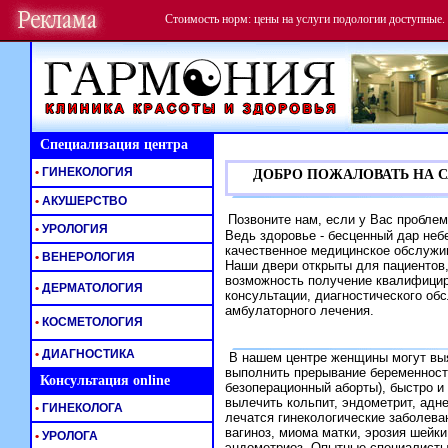
Стоимость норм: цены на услуги подологии доступные.
Специализация центра
ДОБРО ПОЖАЛОВАТЬ НА С
•
ГИНЕКОЛОГИЯ
•
АКУШЕРСТВО
Позвоните нам, если у Вас проблем
•
УРОЛОГИЯ
Ведь здоровье - бесценный дар небе
качественное медицинское обслужи
•
ВЕНЕРОЛОГИЯ
Наши двери открыты для пациентов
возможность получение квалифици
•
ДЕРМАТОЛОГИЯ
консультации, диагностического об
амбулаторного лечения.
•
КОСМЕТОЛОГИЯ
•
ДИАГНОСТИКА
В нашем центре женщины могут выя
выполнить прерывание беременност
Консультация online
безоперационный аборты), быстро 
вылечить кольпит, эндометрит, адне
•
ГИНЕКОЛОГА
лечатся гинекологические заболева
вагиноз, миома матки, эрозия шейки
•
УРОЛОГА
эндометриоз. Опытные специалисты