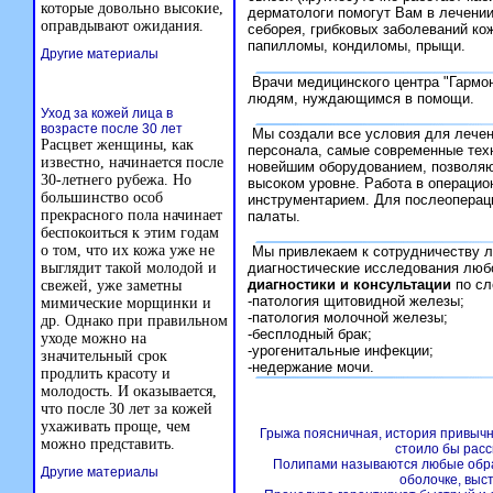
которые довольно высокие,
дерматологи помогут Вам в лечении 
оправдывают ожидания.
себорея, грибковых заболеваний кож
папилломы, кондиломы, прыщи.
Другие материалы
Врачи медицинского центра "Гармо
людям, нуждающимся в помощи.
Уход за кожей лица в
возрасте после 30 лет
Мы создали все условия для лечен
Расцвет женщины, как
персонала, самые современные тех
известно, начинается после
новейшим оборудованием, позволя
30-летнего рубежа. Но
высоком уровне. Работа в операцио
большинство особ
инструментарием. Для послеопера
прекрасного пола начинает
палаты.
беспокоиться к этим годам
о том, что их кожа уже не
Мы привлекаем к сотрудничеству 
выглядит такой молодой и
диагностические исследования люб
диагностики и консультации
по сл
свежей, уже заметны
-патология щитовидной железы;
мимические морщинки и
-патология молочной железы;
др. Однако при правильном
-бесплодный брак;
уходе можно на
-урогенитальные инфекции;
значительный срок
-недержание мочи.
продлить красоту и
молодость. И оказывается,
что после 30 лет за кожей
ухаживать проще, чем
Грыжа поясничная, история привычн
можно представить.
стоило бы расс
Полипами называются любые обра
Другие материалы
оболочке, выс